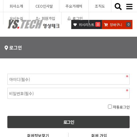
Toggle
회사소개
CEO인사말
주요거래처
조직도
naviga
오시는길
회원가입
로그인
0
0
위시리스트
장바구니
로그인
자동로그인
회원정보찾기
회원 가입