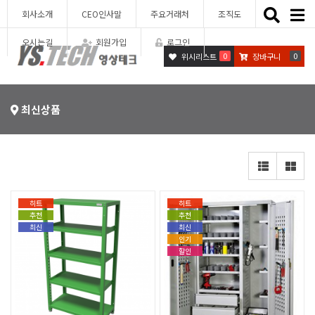
Toggle
회사소개
CEO인사말
주요거래처
조직도
naviga
오시는길
회원가입
로그인
0
0
위시리스트
장바구니
최신상품
히트
히트
추천
추천
최신
최신
인기
할인