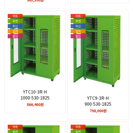
히트
히트
추천
추천
최신
최신
인기
인기
할인
할인
YTC10-3R-H
1000-530-1825
YTC9-3R-H
900-530-1825
866,400원
798,000원
히트
히트
추천
추천