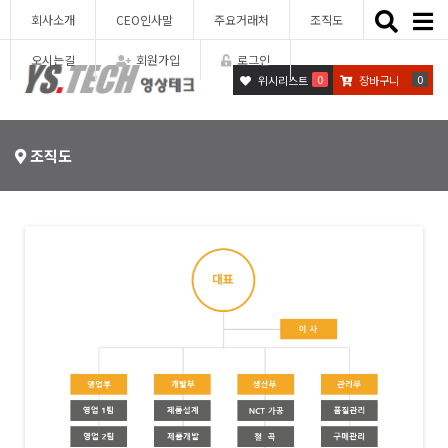
Toggle
회사소개
CEO인사말
주요거래처
조직도
naviga
오시는길
회원가입
로그인
0
0
위시리스트
장바구니
조직도