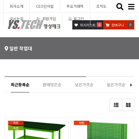
Toggle
회사소개
CEO인사말
주요거래처
조직도
naviga
오시는길
회원가입
로그인
0
0
위시리스트
장바구니
일반 작업대
최근등록순
판매많은순
낮은가격순
높은가격순
히트
히트
추천