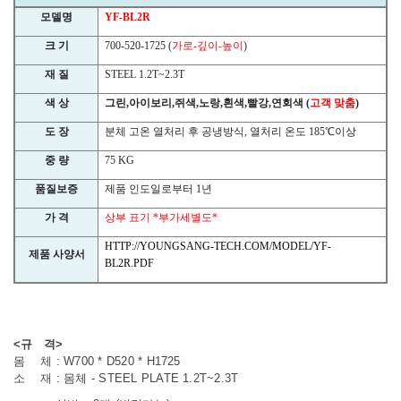
모델명
YF-BL2R
크 기
700-520-1725 (
가로
-
깊이
-
높이
)
재 질
STEEL 1.2T~2.3T
색 상
그린
,
아이보리
,
쥐색
,
노랑
,
흰색
,
빨강
,
연회색
(
고객 맞춤
)
도 장
분체 고온 열처리 후 공냉방식
,
열처리 온도
185
℃
이상
중 량
75 KG
품질보증
제품 인도일로부터
1
년
가 격
상부 표기
*
부가세별도
*
HTTP://YOUNGSANG-TECH.COM/MODEL/YF-
제품 사양서
BL2R.PDF
<규 격>
몸 체 : W700 * D520 * H1725
소 재 : 몸체 - STEEL PLATE 1.2T~2.3T