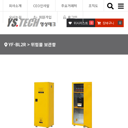
Toggle
회사소개
CEO인사말
주요거래처
조직도
naviga
오시는길
회원가입
로그인
0
0
위시리스트
장바구니
YF-BL2R > 위험물 보관함