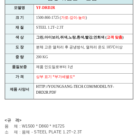
모델명
YF-DRD2R
크 기
1500-860-1725 (
가로
-
깊이
-
높이
)
재 질
STEEL 1.2T~2.3T
색 상
그린
,
아이보리
,
쥐색
,
노랑
,
흰색
,
빨강
,
연회색
(
고객 맞춤
)
도 장
분체 고온 열처리 후 공냉방식
,
열처리 온도
185
℃
이상
중 량
200 KG
품질보증
제품 인도일로부터
1
년
가 격
상부 표기
*
부가세별도
*
HTTP://YOUNGSANG-TECH.COM/MODEL/YF-
제품 사양서
DRD2R.PDF
<규 격>
몸 체 : W1500 * D860 * H1725
소 재 : 몸체 - STEEL PLATE 1.2T~2.3T