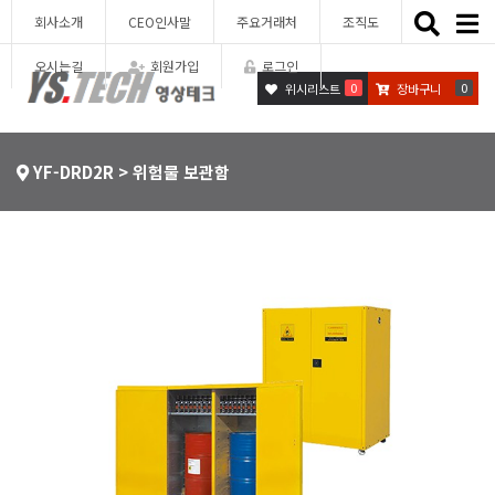
Toggle
회사소개
CEO인사말
주요거래처
조직도
naviga
오시는길
회원가입
로그인
0
0
위시리스트
장바구니
YF-DRD2R > 위험물 보관함