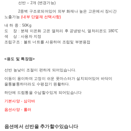
선반 – 2개 (변경가능)
2중벽 구조로되어있어 외부 화재나 높은 고온에서 장시간
노출가능
(내부 단열재 선택사항)
내 하 중 : 50Kg
도 장 : 분체 이온화 고온 열처리 후 공냉방식, 열처리온도 180℃
색 상 : 사용자 지정
조립구조 : 볼트 너트를 사용하여 조립및 부분용접
<용도 및 특장점>
선반 높낮이 조절이 편하게 되어있습니다
.
이동이 용이하며 고정이 쉬운 풋마스터가 설치되어있어 바닥이
울퉁불퉁하더라도 수평잡기 원활하다.
하단에 드럼통을 수납할수있게 되어있습니다
기본사양 - 삼각바
옵션사양 - 롤러
옵션에서 선반을 추가할수있습니다