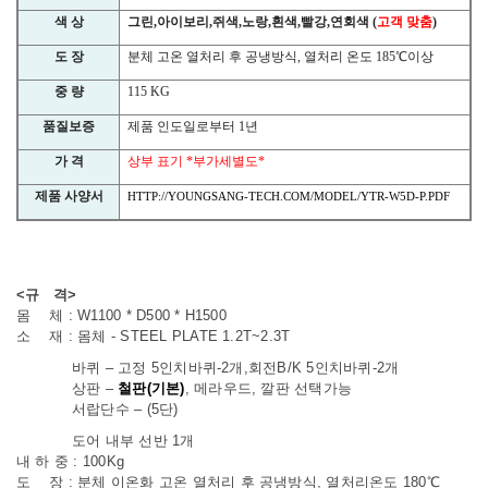
색 상
그린
,
아이보리
,
쥐색
,
노랑
,
흰색
,
빨강
,
연회색
(
고객 맞춤
)
도 장
분체 고온 열처리 후 공냉방식
,
열처리 온도
185
℃
이상
중 량
115 KG
품질보증
제품 인도일로부터
1
년
가 격
상부 표기
*
부가세별도
*
제품 사양서
HTTP://YOUNGSANG-TECH.COM/MODEL/YTR-W5D-P.PDF
<규 격>
몸 체 : W1100 * D500 * H1500
소 재 : 몸체 - STEEL PLATE 1.2T~2.3T
바퀴 – 고정 5인치바퀴-2개,회전B/K 5인치바퀴-2개
상판 –
철판(기본)
, 메라우드, 깔판 선택가능
서랍단수 – (5단)
도어 내부 선반 1개
내 하 중 : 100Kg
도 장 : 분체 이온화 고온 열처리 후 공냉방식, 열처리온도 180℃