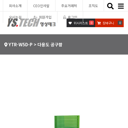
Toggle
회사소개
CEO인사말
주요거래처
조직도
naviga
오시는길
회원가입
로그인
0
0
위시리스트
장바구니
YTR-W5D-P > 다용도 공구함