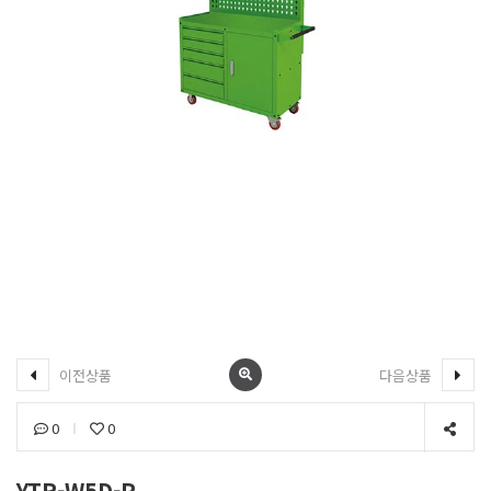
이전상품
다음상품
0
0
YTR-W5D-P