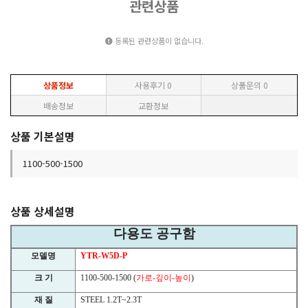
관련상품
등록된 관련상품이 없습니다.
상품정보
사용후기
0
상품문의
0
배송정보
교환정보
상품 기본설명
1100-500-1500
상품 상세설명
다용도 공구함
모델명
YTR-W5D-P
크 기
1100-500-1500 (
가로
-
깊이
-
높이
)
재 질
STEEL 1.2T~2.3T