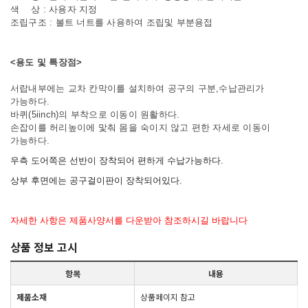
색 상 : 사용자 지정
조립구조 : 볼트 너트를 사용하여 조립및 부분용접
<용도 및 특장점>
서랍내부에는 교차 칸막이를 설치하여 공구의 구분,수납관리가
가능하다.
바퀴(5iinch)의 부착으로 이동이 원활하다.
손잡이를 허리높이에 맟춰 몸을 숙이지 않고 편한 자세로 이동이
가능하다.
우측 도어쪽은 선반이 장착되어 편하게 수납가능하다.
상부 후면에는 공구걸이판이 장착되어있다.
자세한 사항은 제품사양서를 다운받아 참조하시길 바랍니다
상품 정보 고시
항목
내용
제품소재
상품페이지 참고